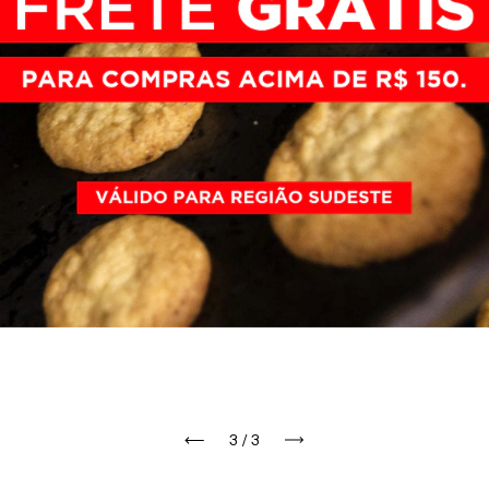
1
/
3