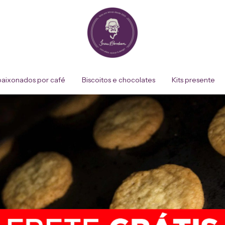
aixonados por café
Biscoitos e chocolates
Kits presente